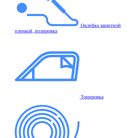
Оклейка защитной
пленкой, полировка
Тонировка