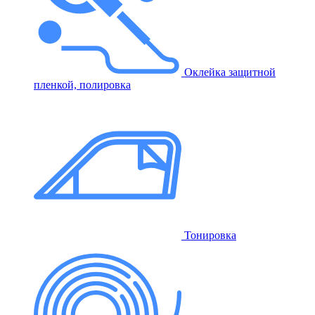
Оклейка защитной
пленкой, полировка
Тонировка