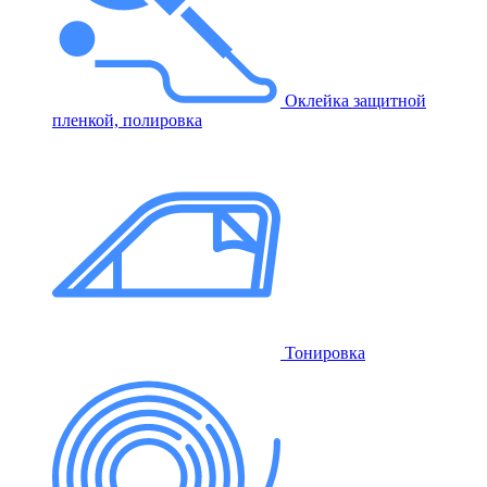
Оклейка защитной
пленкой, полировка
Тонировка